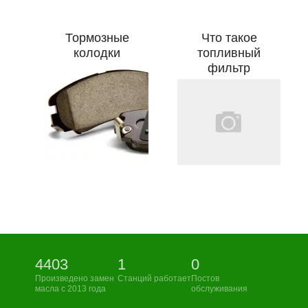
Тормозные
Что такое
колодки
топливный
фильтр
4403
1
0
Произведено замен
Станций работает
Постов
масла с 2013 года
обслуживания