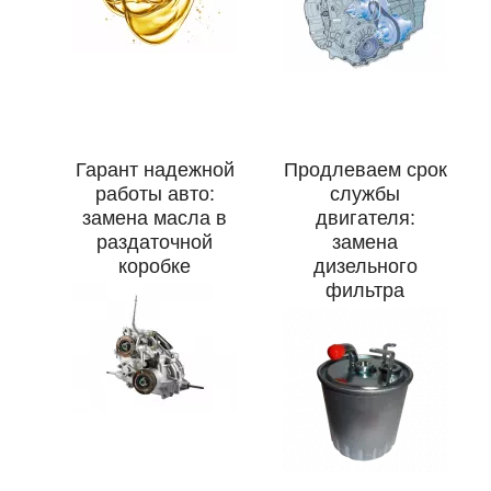
Гарант надежной
Продлеваем срок
работы авто:
службы
замена масла в
двигателя:
раздаточной
замена
коробке
дизельного
Онлайн запись
фильтра
Выберите одну или несколько услуг
История обслуживания
Номер телефона
Далее
ОК